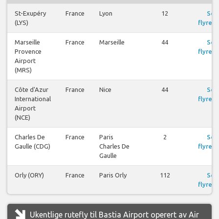
St-Exupéry
France
Lyon
12
Se
(LYS)
flyreis
Marseille
France
Marseille
44
Se
Provence
flyreis
Airport
(MRS)
Côte d'Azur
France
Nice
44
Se
International
flyreis
Airport
(NCE)
Charles De
France
Paris
2
Se
Gaulle (CDG)
Charles De
flyreis
Gaulle
Orly (ORY)
France
Paris Orly
112
Se
flyreis
Ukentlige rutefly til Bastia Airport operert av Air