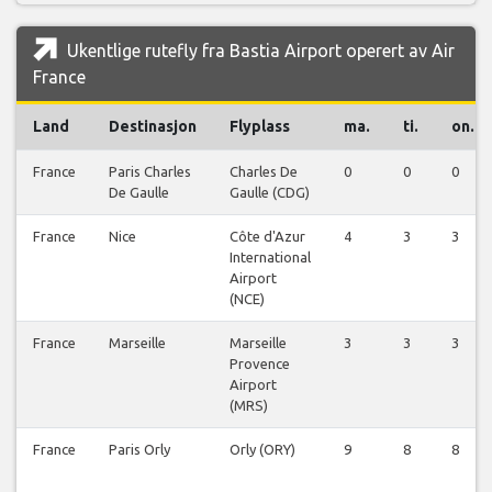
Ukentlige rutefly fra Bastia Airport operert av Air
France
Land
Destinasjon
Flyplass
ma.
ti.
on.
France
Paris Charles
Charles De
0
0
0
De Gaulle
Gaulle (CDG)
France
Nice
Côte d'Azur
4
3
3
International
Airport
(NCE)
France
Marseille
Marseille
3
3
3
Provence
Airport
(MRS)
France
Paris Orly
Orly (ORY)
9
8
8