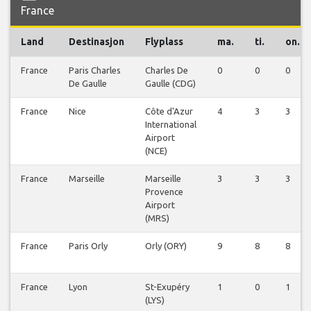
France
Land
Destinasjon
Flyplass
ma.
ti.
on.
France
Paris Charles
Charles De
0
0
0
De Gaulle
Gaulle (CDG)
France
Nice
Côte d'Azur
4
3
3
International
Airport
(NCE)
France
Marseille
Marseille
3
3
3
Provence
Airport
(MRS)
France
Paris Orly
Orly (ORY)
9
8
8
France
Lyon
St-Exupéry
1
0
1
(LYS)