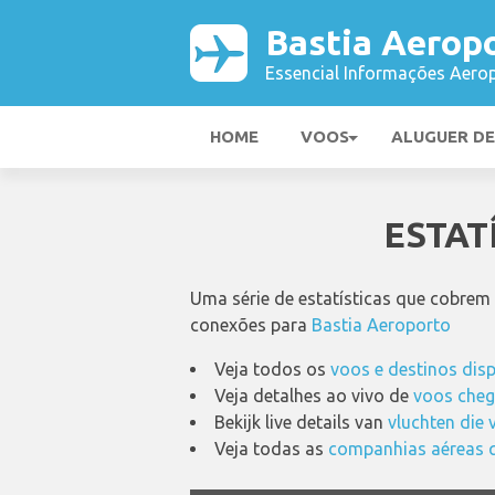
Bastia Aerop
Essencial Informações Aerop
HOME
VOOS
ALUGUER D
ESTAT
Uma série de estatísticas que cobrem
conexões para
Bastia Aeroporto
Veja todos os
voos e destinos dis
Veja detalhes ao vivo de
voos cheg
Bekijk live details van
vluchten die 
Veja todas as
companhias aéreas q