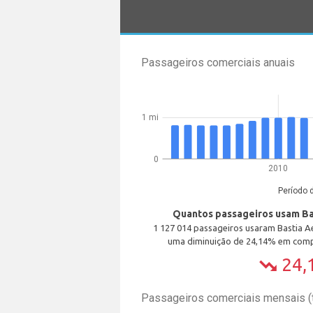
Passageiros comerciais anuais
1 mi
0
2010
Período 
Quantos passageiros usam Ba
1 127 014 passageiros usaram Bastia 
uma diminuição de 24,14% em comp
24,
trending_down
Passageiros comerciais mensais 