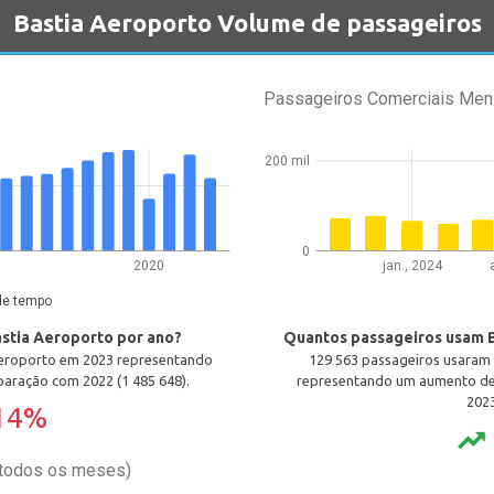
Bastia Aeroporto Volume de passageiros
Passageiros Comerciais Men
200 mil
0
2020
jan., 2024
de tempo
stia Aeroporto por ano?
Quantos passageiros usam 
Aeroporto em 2023 representando
129 563 passageiros usaram
aração com 2022 (1 485 648).
representando um aumento d
2023
14%
trending_up
(todos os meses)