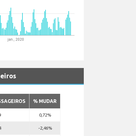
jan., 2020
eiros
SSAGEIROS
% MUDAR
9
0,72%
4
-2,46%