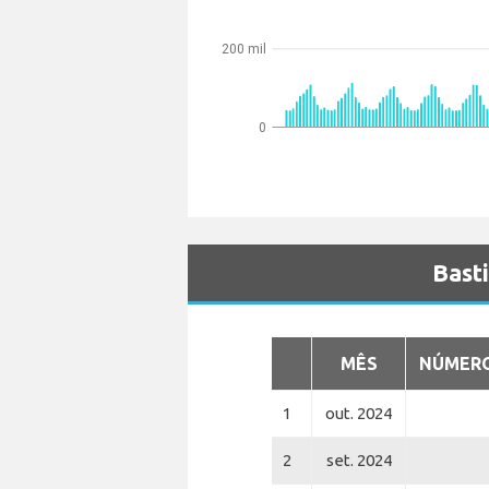
200 mil
0
Bast
MÊS
NÚMERO
1
out. 2024
2
set. 2024