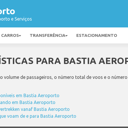
orto
orto e Serviços
E CARROS
TRANSFERÊNCIA
ESTACIONAMENTO
ÍSTICAS PARA BASTIA AER
 o volume de passageiros, o número total de voos e o número
poníveis em Bastia Aeroporto
ando em Bastia Aeroporto
vertrekken vanaf Bastia Aeroporto
ue voam de e para Bastia Aeroporto