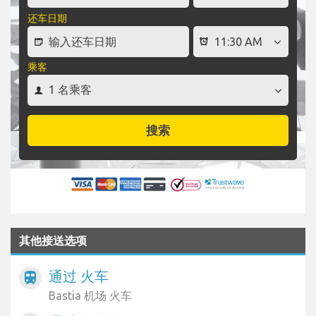
还车日期
乘客
搜索
其他接送选项
通过 火车
train
Bastia 机场 火车