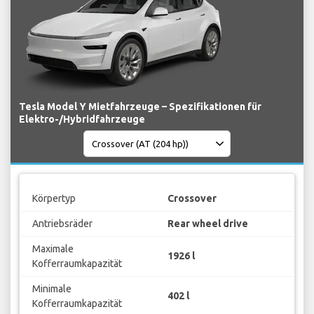
Tesla Model Y Mietfahrzeuge – Spezifikationen für
Elektro-/Hybridfahrzeuge
Körpertyp
Crossover
Antriebsräder
Rear wheel drive
Maximale
1926 l
Kofferraumkapazität
Minimale
402 l
Kofferraumkapazität