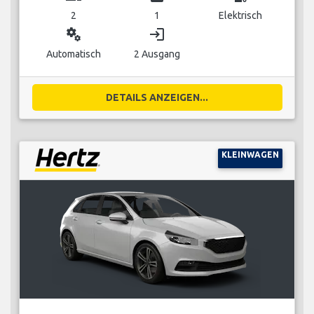
2
1
Elektrisch
miscellaneous_services
login
Automatisch
2 Ausgang
DETAILS ANZEIGEN...
KLEINWAGEN