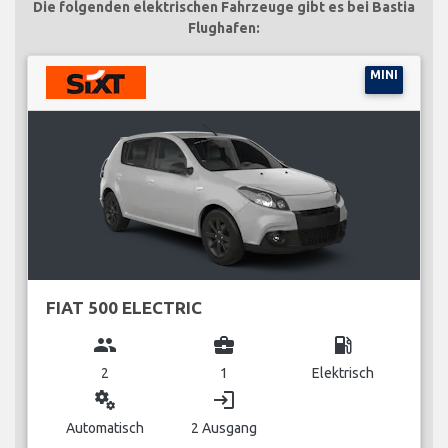
Die folgenden elektrischen Fahrzeuge gibt es bei Bastia
Flughafen:
MINI
FIAT 500 ELECTRIC
group
business_center
local_gas_station
2
1
Elektrisch
miscellaneous_services
login
Automatisch
2 Ausgang