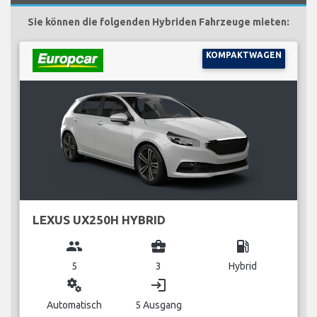
Sie können die folgenden Hybriden Fahrzeuge mieten:
KOMPAKTWAGEN
LEXUS UX250H HYBRID
group
business_center
local_gas_station
5
3
Hybrid
miscellaneous_services
login
Automatisch
5 Ausgang