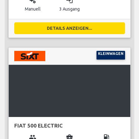
miscellaneous_services
login
Manuell
3 Ausgang
DETAILS ANZEIGEN...
KLEINWAGEN
FIAT 500 ELECTRIC
group
business_center
local_gas_station