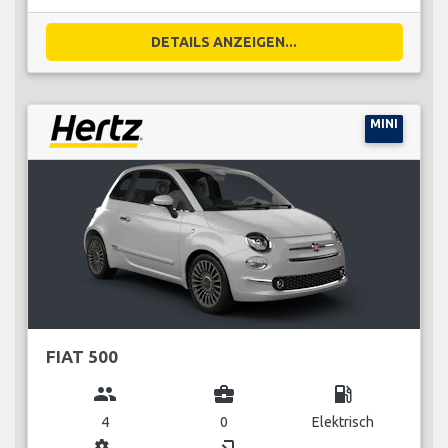
DETAILS ANZEIGEN...
MINI
FIAT 500
group
business_center
local_gas_station
4
0
Elektrisch