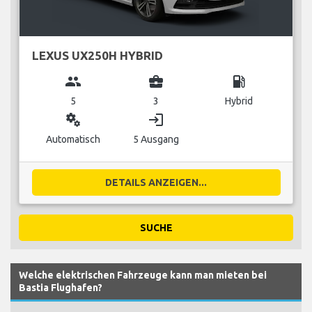
LEXUS UX250H HYBRID
group
business_center
local_gas_station
5
3
Hybrid
miscellaneous_services
login
Automatisch
5 Ausgang
DETAILS ANZEIGEN...
SUCHE
Welche elektrischen Fahrzeuge kann man mieten bei
Bastia Flughafen?