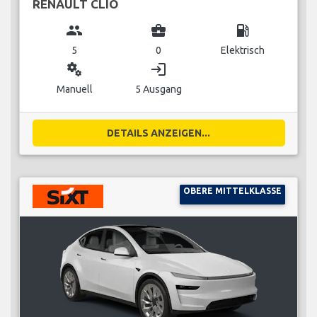
RENAULT CLIO
group
business_center
local_gas_station
5
0
Elektrisch
miscellaneous_services
login
Manuell
5 Ausgang
DETAILS ANZEIGEN...
OBERE MITTELKLASSE