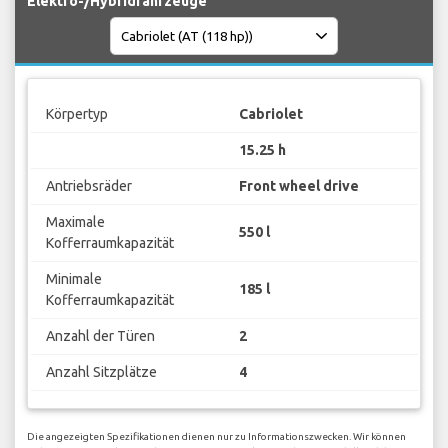
Elektro-/Hybridfahrzeuge
Körpertyp
Cabriolet
15.25 h
Antriebsräder
Front wheel drive
Maximale
550 l
Kofferraumkapazität
Minimale
185 l
Kofferraumkapazität
Anzahl der Türen
2
Anzahl Sitzplätze
4
Die angezeigten Spezifikationen dienen nur zu Informationszwecken. Wir können