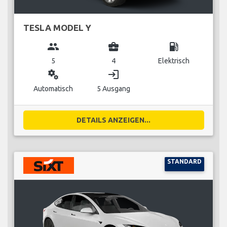
TESLA MODEL Y
group
business_center
local_gas_station
5
4
Elektrisch
miscellaneous_services
login
Automatisch
5 Ausgang
DETAILS ANZEIGEN...
STANDARD