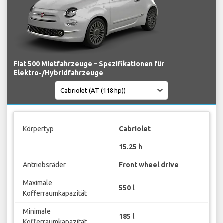
Fiat 500 Mietfahrzeuge – Spezifikationen für
Elektro-/Hybridfahrzeuge
Körpertyp
Cabriolet
15.25 h
Antriebsräder
Front wheel drive
Maximale
550 l
Kofferraumkapazität
Minimale
185 l
Kofferraumkapazität