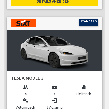
DETAILS ANZEIGEN...
STANDARD
TESLA MODEL 3
group
business_center
local_gas_station
4
3
Elektrisch
miscellaneous_services
login
Automatisch
5 Ausgang