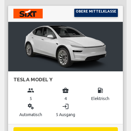
OBERE MITTELKLASSE
TESLA MODEL Y
group
business_center
local_gas_station
5
4
Elektrisch
miscellaneous_services
login
Automatisch
5 Ausgang