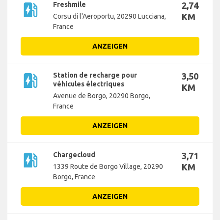
ev_station
Freshmile
2,74
KM
Corsu di l'Aeroportu, 20290 Lucciana,
France
ANZEIGEN
ev_station
Station de recharge pour
3,50
véhicules électriques
KM
Avenue de Borgo, 20290 Borgo,
France
ANZEIGEN
ev_station
Chargecloud
3,71
KM
1339 Route de Borgo Village, 20290
Borgo, France
ANZEIGEN