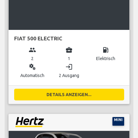
FIAT 500 ELECTRIC
group
business_center
local_gas_station
2
1
Elektrisch
miscellaneous_services
login
Automatisch
2 Ausgang
DETAILS ANZEIGEN...
MINI