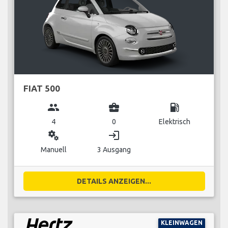
FIAT 500
group
business_center
local_gas_station
4
0
Elektrisch
miscellaneous_services
login
Manuell
3 Ausgang
DETAILS ANZEIGEN...
KLEINWAGEN