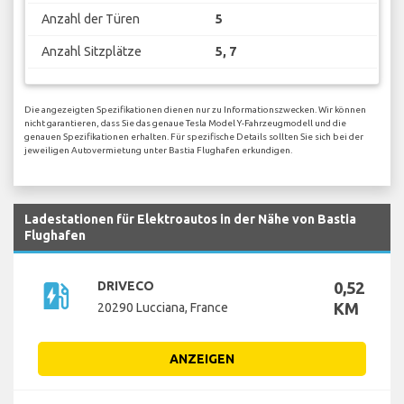
Anzahl der Türen
5
Anzahl Sitzplätze
5, 7
Die angezeigten Spezifikationen dienen nur zu Informationszwecken. Wir können
nicht garantieren, dass Sie das genaue Tesla Model Y-Fahrzeugmodell und die
genauen Spezifikationen erhalten. Für spezifische Details sollten Sie sich bei der
jeweiligen Autovermietung unter Bastia Flughafen erkundigen.
Ladestationen für Elektroautos in der Nähe von Bastia
Flughafen
ev_station
DRIVECO
0,52
KM
20290 Lucciana, France
ANZEIGEN