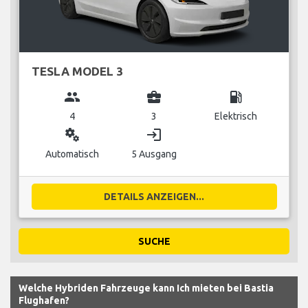
TESLA MODEL 3
group
business_center
local_gas_station
4
3
Elektrisch
miscellaneous_services
login
Automatisch
5 Ausgang
DETAILS ANZEIGEN...
SUCHE
Welche Hybriden Fahrzeuge kann Ich mieten bei Bastia
Flughafen?