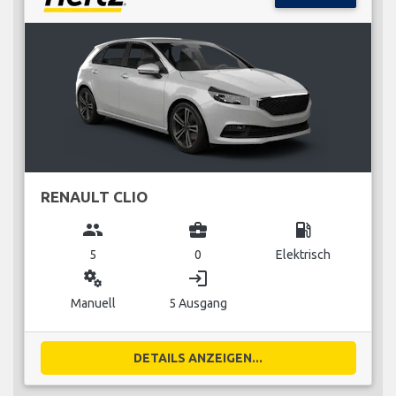
RENAULT CLIO
group
business_center
local_gas_station
5
0
Elektrisch
miscellaneous_services
login
Manuell
5 Ausgang
DETAILS ANZEIGEN...