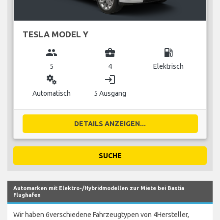
TESLA MODEL Y
group
business_center
local_gas_station
5
4
Elektrisch
miscellaneous_services
login
Automatisch
5 Ausgang
DETAILS ANZEIGEN...
SUCHE
Automarken mit Elektro-/Hybridmodellen zur Miete bei Bastia
Flughafen
Wir haben 6verschiedene Fahrzeugtypen von 4Hersteller,