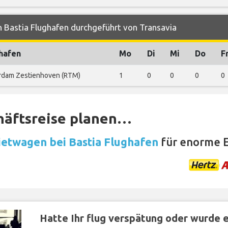
 Bastia Flughafen durchgeführt von Transavia
hafen
Mo
Di
Mi
Do
F
rdam Zestienhoven (RTM)
1
0
0
0
0
häftsreise planen…
etwagen bei Bastia Flughafen
für enorme E
Hatte Ihr flug verspätung oder wurde er