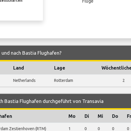
Flüge
esellschaften
 und nach Bastia Flughafen?
Land
Lage
Wöchentlich
Netherlands
Rotterdam
2
h Bastia Flughafen durchgeführt von Transavia
hafen
Mo
Di
Mi
Do
F
rdam Zestienhoven (RTM)
1
0
0
0
0