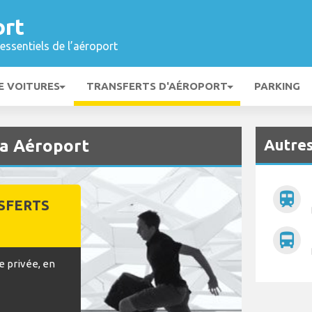
ort
essentiels de l’aéroport
E VOITURES
TRANSFERTS D'AÉROPORT
PARKING
Autres
ia Aéroport
train
SFERTS
directions_bus
e privée, en