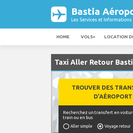
Bastia Aérop
Les Services et Informations 
HOME
VOLS
LOCATION D
Taxi Aller Retour Bast
TROUVER DES TRAN
D'AÉROPORT
Recherchez un transfert en voitur
train ou en bus
Aller simple
Voyage retour