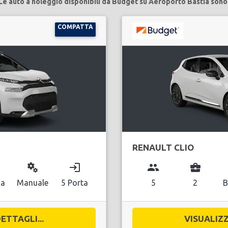
Le auto a noleggio disponibili da Budget su Aeroporto Bastia sono
COMPATTA
RENAULT CLIO
miscellaneous_services
login
group
business_center
na
Manuale
5 Porta
5
2
B
ETTAGLI...
VISUALIZZ