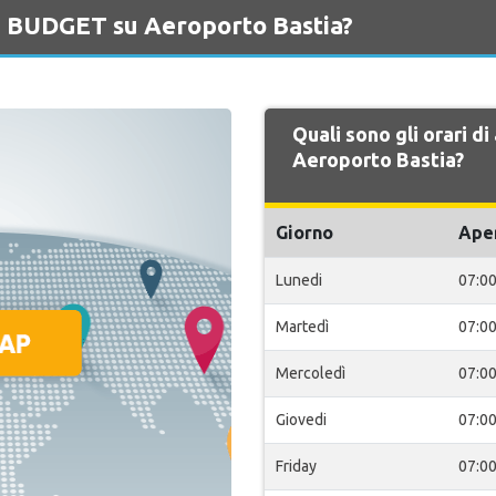
di BUDGET su Aeroporto Bastia?
Quali sono gli orari d
Aeroporto Bastia?
Giorno
Ape
Lunedi
07:0
Martedì
07:0
Mercoledì
07:0
Giovedi
07:0
Friday
07:0