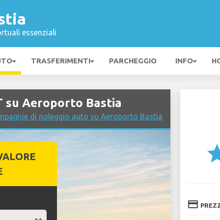
stia
rtuali essenziali
UTO
TRASFERIMENTI
PARCHEGGIO
INFO
H
 su Aeroporto Bastia
mpagnie di noleggio auto su Aeroporto Bastia
st
VALORE
E
credit_card
PREZ