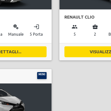
RENAULT CLIO
miscellaneous_services
login
group
business_center
na
Manuale
5 Porta
5
2
B
ETTAGLI...
VISUALIZZ
MINI