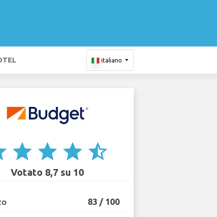
OTEL
italiano
ar
star
star
star
star_half
Votato 8,7 su 10
83 / 100
ZO