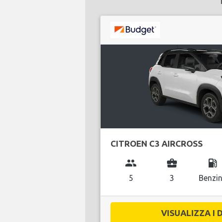
CITROEN C3 AIRCROSS
group
business_center
local_gas_station
5
3
Benzi
VISUALIZZA I D