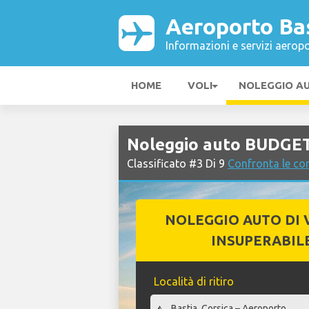
Aeroporto Ba
Informazioni e servizi aeropo
HOME
VOLI
NOLEGGIO A
Noleggio auto BUDGET
Classificato #3 Di 9
Confronta le co
NOLEGGIO AUTO DI 
INSUPERABIL
Località di ritiro