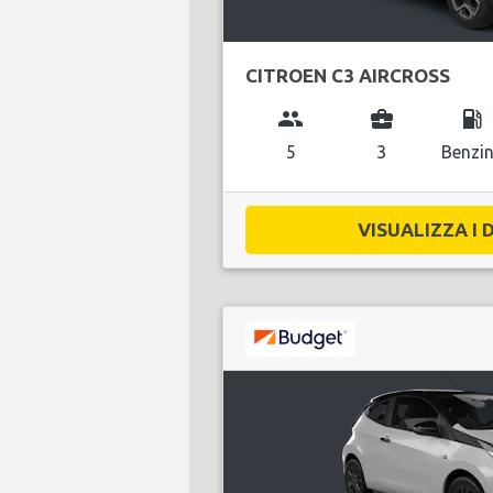
CITROEN C3 AIRCROSS
group
business_center
local_gas_station
5
3
Benzi
VISUALIZZA I D