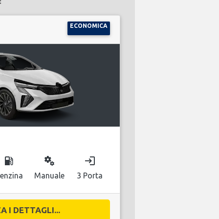
:
ECONOMICA
local_gas_station
miscellaneous_services
login
enzina
Manuale
3 Porta
A I DETTAGLI...