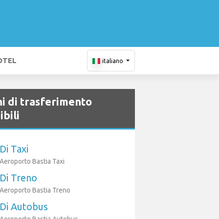
OTEL
italiano
i di trasferimento
ibili
Di Taxi
Aeroporto Bastia Taxi
Di Treno
Aeroporto Bastia Treno
Di Autobus