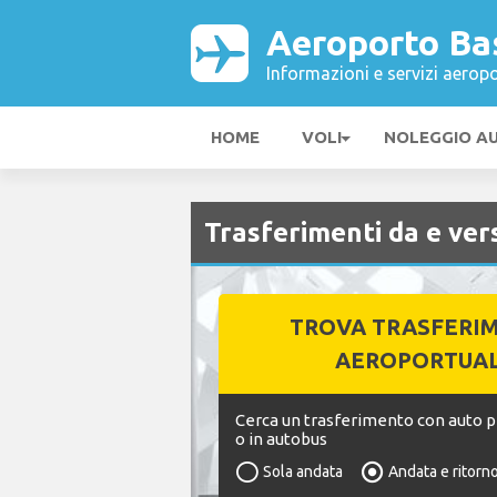
Aeroporto Ba
Informazioni e servizi aeropo
HOME
VOLI
NOLEGGIO A
Trasferimenti da e ve
TROVA TRASFERI
AEROPORTUAL
Cerca un trasferimento con auto pr
o in autobus
Sola andata
Andata e ritorn