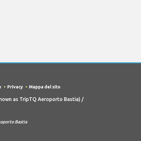
e
Privacy
Mappa del sito
nown as TripTQ Aeroporto Bastia) /
oporto Bastia