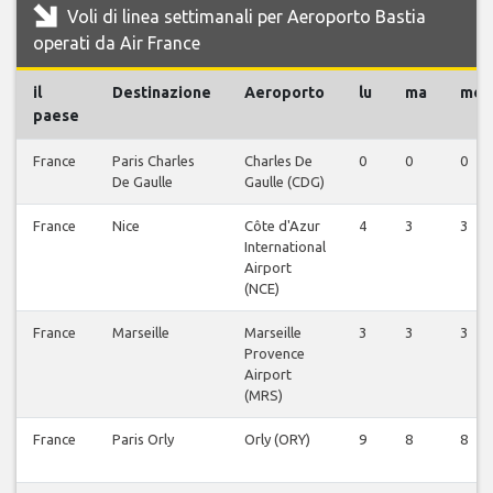
Voli di linea settimanali per Aeroporto Bastia
operati da Air France
il
Destinazione
Aeroporto
lu
ma
me
paese
France
Paris Charles
Charles De
0
0
0
De Gaulle
Gaulle (CDG)
France
Nice
Côte d'Azur
4
3
3
International
Airport
(NCE)
France
Marseille
Marseille
3
3
3
Provence
Airport
(MRS)
France
Paris Orly
Orly (ORY)
9
8
8