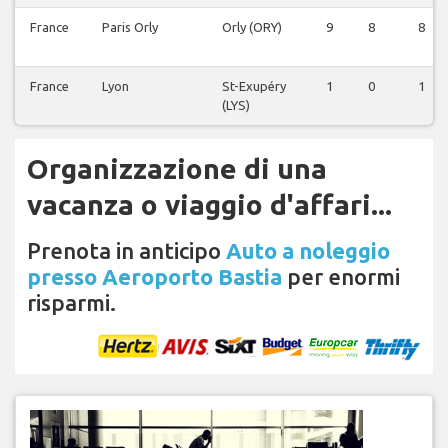
France
Paris Orly
Orly (ORY)
9
8
8
France
Lyon
St-Exupéry
1
0
1
(LYS)
Organizzazione di una
vacanza o viaggio d'affari...
Prenota in anticipo
Auto a noleggio
presso Aeroporto Bastia
per enormi
risparmi.