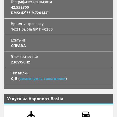
Географическая широта
42,552700
DMS: 42°33'9.720144''
Время в аэропорту
16:21:02 pm GMT +0200
Ехать на
СПРАВА
Электричество
230V/50Hz
Тип вилки
C, E (
посмотреть типы вилки
)
Услуги на Аэропорт Bastia
airplanemode_active
drive_eta