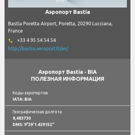
Аэропорт Bastia
Bastia Poretta Airport, Poretta, 20290 Lucciana,
France
+33 4 95 54 54 54
phone
http://bastia.aeroport.fr/en/
Аэропорт Bastia - BIA
ПОЛЕЗНАЯ ИНФОРМАЦИЯ
Коды аэропортов
IATA: BIA
Географическая долгота
9,483730
DMS: 9°29'1.429152''