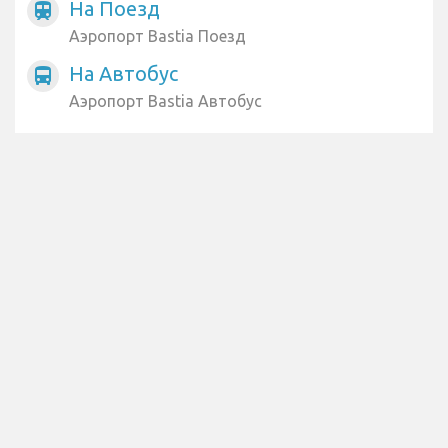
На Поезд
train
Аэропорт Bastia Поезд
На Автобус
directions_bus
Аэропорт Bastia Автобус