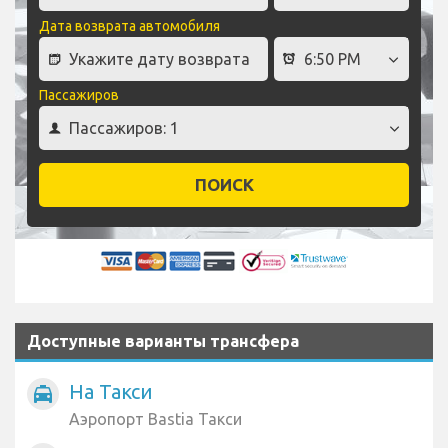
Дата возврата автомобиля
Пассажиров
ПОИСК
Доступные варианты трансфера
На Такси
local_taxi
Аэропорт Bastia Такси