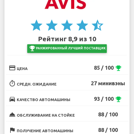
star
star
star
star
star_half
Рейтинг 8,9 из 10
emoji_events
РАНЖИРОВАННЫЙ ЛУЧШИЙ ПОСТАВЩИК
credit_card
85 / 100
emoji_events
ЦЕНА
timer
27 минивэны
СРЕДН. ОЖИДАНИЕ
directions_car
93 / 100
emoji_events
КАЧЕСТВО АВТОМАШИНЫ
room_service
88 / 100
ОБСЛУЖИВАНИЕ НА СТОЙКЕ
flag
88 / 100
ПОЛУЧЕНИЕ АВТОМАШИНЫ