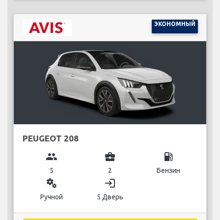
ЭКОНОМНЫЙ
PEUGEOT 208
group
business_center
local_gas_station
5
2
Бензин
miscellaneous_services
login
Ручной
5 Дверь