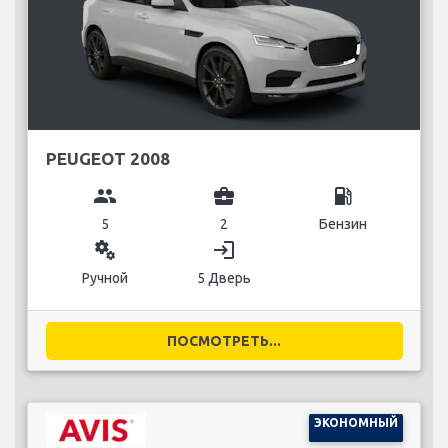
PEUGEOT 2008
group
business_center
local_gas_station
5
2
Бензин
miscellaneous_services
login
Ручной
5 Дверь
ПОСМОТРЕТЬ...
ЭКОНОМНЫЙ