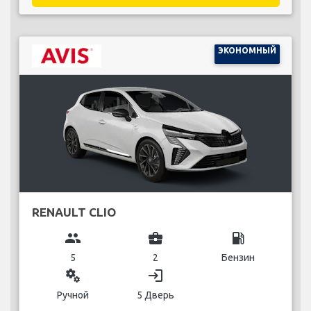
ЭКОНОМНЫЙ
RENAULT CLIO
group
business_center
local_gas_station
5
2
Бензин
miscellaneous_services
login
Ручной
5 Дверь