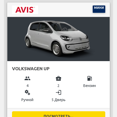
МИНИ
VOLKSWAGEN UP
group
business_center
local_gas_station
4
2
Бензин
miscellaneous_services
login
Ручной
5 Дверь
ПОСМОТРЕТЬ...