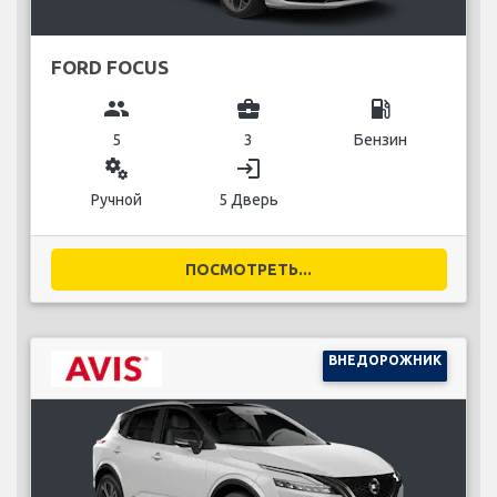
FORD FOCUS
group
business_center
local_gas_station
5
3
Бензин
miscellaneous_services
login
Ручной
5 Дверь
ПОСМОТРЕТЬ...
ВНЕДОРОЖНИК