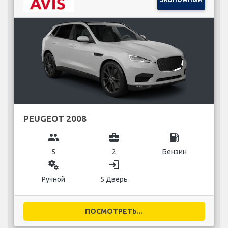
PEUGEOT 2008
group
business_center
local_gas_station
5
2
Бензин
miscellaneous_services
login
Ручной
5 Дверь
ПОСМОТРЕТЬ...