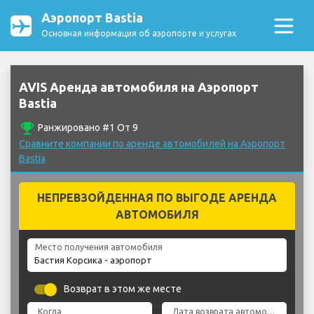
Аэропорт Bastia
Основная информация об аэропорте и услугах
AVIS Аренда автомобиля на Аэропорт
Bastia
emoji_events
Ранжировано #1 От 9
Сравните компании по аренде автомобилей на Аэропорт
Bastia
НЕПРЕВЗОЙДЕННАЯ ПО ВЫГОДЕ АРЕНДА
АВТОМОБИЛЯ
Место получения автомобиля
Возврат в этом же месте
Когда
Дата возврата автомобиля