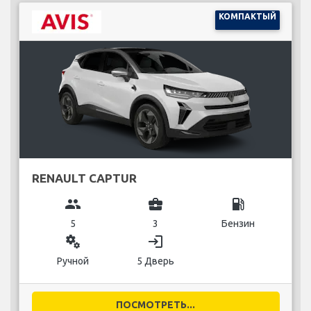
КОМПАКТЫЙ
RENAULT CAPTUR
group
business_center
local_gas_station
5
3
Бензин
miscellaneous_services
login
Ручной
5 Дверь
ПОСМОТРЕТЬ...