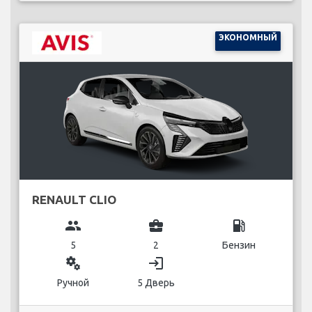
ЭКОНОМНЫЙ
RENAULT CLIO
group
business_center
local_gas_station
5
2
Бензин
miscellaneous_services
login
Ручной
5 Дверь