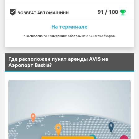
beenhere
91 / 100
emoji_events
ВОЗВРАТ АВТОМАШИНЫ
На терминале
* Вычислено по 58 недавним обзорам из 2733 всех обзоров.
Где расположен пункт аренды AVIS на
Аэропорт Bastia?