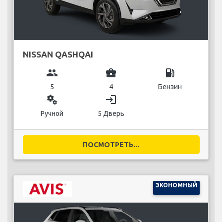
NISSAN QASHQAI
group
business_center
local_gas_station
5
4
Бензин
miscellaneous_services
login
Ручной
5 Дверь
ПОСМОТРЕТЬ...
ЭКОНОМНЫЙ