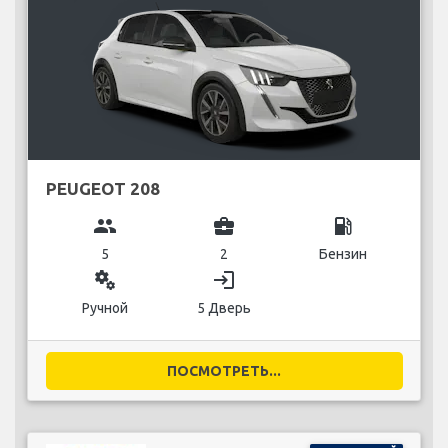
PEUGEOT 208
group
business_center
local_gas_station
5
2
Бензин
miscellaneous_services
login
Ручной
5 Дверь
ПОСМОТРЕТЬ...