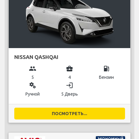
NISSAN QASHQAI
group
business_center
local_gas_station
5
4
Бензин
miscellaneous_services
login
Ручной
5 Дверь
ПОСМОТРЕТЬ...
ЭКОНОМНЫЙ