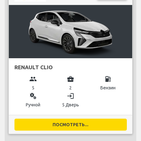
RENAULT CLIO
group
business_center
local_gas_station
5
2
Бензин
miscellaneous_services
login
Ручной
5 Дверь
ПОСМОТРЕТЬ...