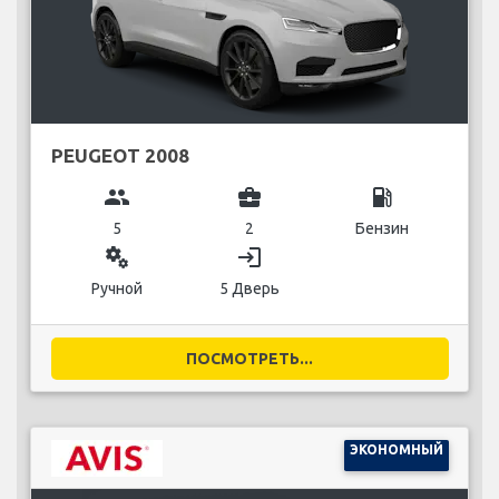
PEUGEOT 2008
group
business_center
local_gas_station
5
2
Бензин
miscellaneous_services
login
Ручной
5 Дверь
ПОСМОТРЕТЬ...
ЭКОНОМНЫЙ