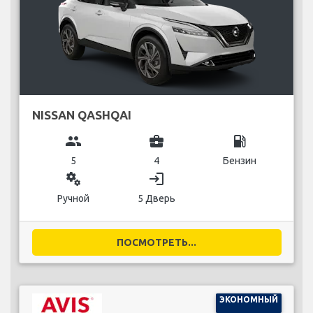
NISSAN QASHQAI
group
business_center
local_gas_station
5
4
Бензин
miscellaneous_services
login
Ручной
5 Дверь
ПОСМОТРЕТЬ...
ЭКОНОМНЫЙ