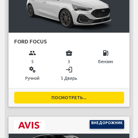
FORD FOCUS
group
business_center
local_gas_station
5
3
Бензин
miscellaneous_services
login
Ручной
5 Дверь
ПОСМОТРЕТЬ...
ВНЕДОРОЖНИК