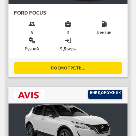
FORD FOCUS
group
business_center
local_gas_station
5
3
Бензин
miscellaneous_services
login
Ручной
5 Дверь
ПОСМОТРЕТЬ...
ВНЕДОРОЖНИК