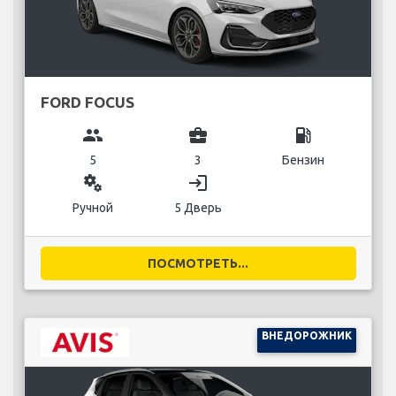
FORD FOCUS
group
business_center
local_gas_station
5
3
Бензин
miscellaneous_services
login
Ручной
5 Дверь
ПОСМОТРЕТЬ...
ВНЕДОРОЖНИК