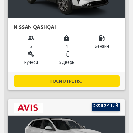
NISSAN QASHQAI
group
business_center
local_gas_station
5
4
Бензин
miscellaneous_services
login
Ручной
5 Дверь
ПОСМОТРЕТЬ...
ЭКОНОМНЫЙ