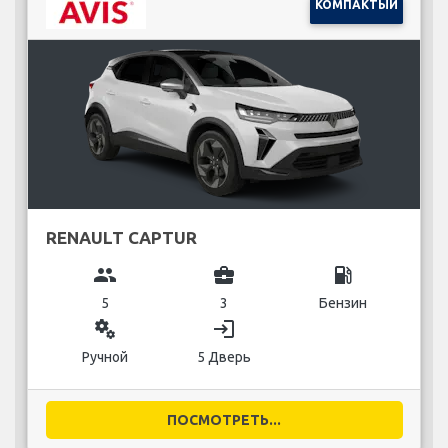
КОМПАКТЫЙ
RENAULT CAPTUR
group
business_center
local_gas_station
5
3
Бензин
miscellaneous_services
login
Ручной
5 Дверь
ПОСМОТРЕТЬ...