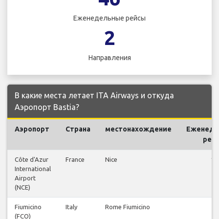
Еженедельные рейсы
2
Направления
В какие места летает ITA Airways и откуда
Аэропорт Bastia?
Аэропорт
Страна
местонахождение
Еженеде
рей
Côte d'Azur
France
Nice
12
International
Airport
(NCE)
Fiumicino
Italy
Rome Fiumicino
2
(FCO)